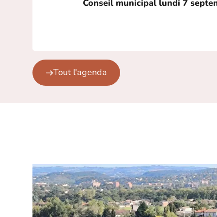
Conseil municipal lundi 7 sept
Tout l'agenda
Terssac un v