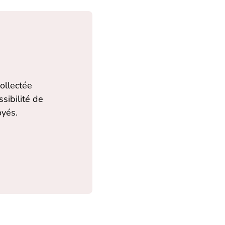
ollectée
sibilité de
oyés.