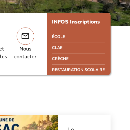
INFOS Inscriptions
ÉCOLE
CLAE
et
Nous
les
contacter
CRÈCHE
RESTAURATION SCOLAIRE
Le