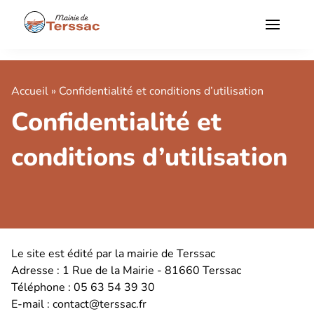
Aller
au
contenu
principal
fermer
Accueil
Confidentialité et conditions d’utilisation
Navigation
Fil
MON
Confidentialité et
principale
d'Ariane
VILLAGE
conditions d’utilisation
Mairie
SERVICE
AUX
Conseil
HABITANTS
Vivre
municipal
ici
Rechercher
Urbanisme
Procès
Carte
Le site est édité par la mairie de Terssac
verbaux et
PLUI
de
Mobilités
Adresse : 1 Rue de la Mairie - 81660 Terssac
délibérations
Terssac
Téléphone : 05 63 54 39 30
PPR
Conseil
Déplacements
E-mail : contact@terssac.fr
Famille
Installations