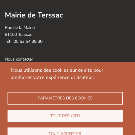
Mairie de Terssac
Rue de la Mairie
81150 Terssac
Tél : 05 63 54 39 30
Nous contacter
Nous utilisons des cookies sur ce site pour
Horaires d’ouverture :
améliorer votre expérience utilisateur.
Lundi, Mardi, Mercredi, Jeudi et Vendredi : 8h30 / 12h30
Les après-midi sur rendez-vous : 13h30 / 17H
05 63 54 39 30
PARAMÈTRES DES COOKIES
Fermée le Mercredi après-midi
TOUT REFUSER
Suivez-nous sur 
TOUT ACCEPTER