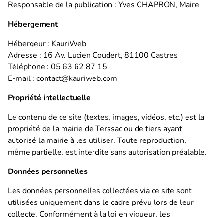
des
RPLI
bus Libéa
Responsable de la publication : Yves CHAPRON, Maire
&
communales
jeunes
Enfance
Hébergement
Déplacements
Cimetière /
Personnel
doux
concessions
Hébergeur : KauriWeb
École
communal
Associations
Adresse : 16 Av. Lucien Coudert, 81100 Castres
Se
Travaux
CLAE
Publications
Téléphone : 05 63 62 87 15
balader
Liste des
voirie
E-mail : contact@kauriweb.com
Crèche
associations
Ecologie
Propriété intellectuelle
Restauration
Nous
Le contenu de ce site (textes, images, vidéos, etc.) est la
scolaire
contacter
propriété de la mairie de Terssac ou de tiers ayant
Action
autorisé la mairie à les utiliser. Toute reproduction,
sociale
même partielle, est interdite sans autorisation préalable.
Données personnelles
Les données personnelles collectées via ce site sont
utilisées uniquement dans le cadre prévu lors de leur
collecte. Conformément à la loi en vigueur, les