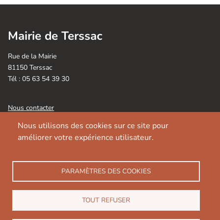
Mairie de Terssac
Rue de la Mairie
81150 Terssac
Tél : 05 63 54 39 30
Nous contacter
Nous utilisons des cookies sur ce site pour
Horaires d’ouverture :
améliorer votre expérience utilisateur.
Lundi, Mardi, Mercredi, Jeudi et Vendredi : 8h30 / 12h30
Les après-midi sur rendez-vous : 13h30 / 17H
05 63 54 39 30
PARAMÈTRES DES COOKIES
Fermée le Mercredi après-midi
TOUT REFUSER
Suivez-nous sur 